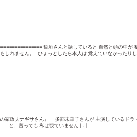
=========== 稲垣さんと話していると 自然と頭の中が 整理
もしれません。 ひょっとしたら本人は 覚えていなかったりして
私の家政夫ナギサさん』 多部未華子さんが 主演しているド
 と、言っても 私は観ていません […]