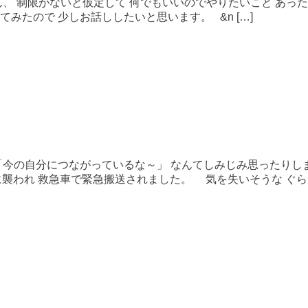
、 制限がないと仮定して 何でもいいのでやりたいこと あっ
たので 少しお話ししたいと思います。 &n […]
「今の自分につながっているな～」 なんてしみじみ思ったりします
痛に襲われ 救急車で緊急搬送されました。 気を失いそうな ぐらい