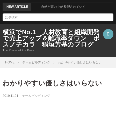
NEW ARTICLE
自然と頭の中が 整理されていく
横浜でNo.1 人材教育と組織開発
で売上アップ＆離職率ダウン ボ
スノチカラ 稲垣芳基のブログ
The Power of the Boss
Chec
HOME
チームビルディング
わかりやすい優しさはいらない
Orde
わかりやすい優しさはいらない
Confi
Orde
2019.11.21
チームビルディング
Faile